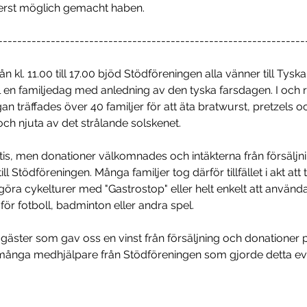
 erst möglich gemacht haben.
----------------------------------------------------------------
ån kl. 11.00 till 17.00 bjöd Stödföreningen alla vänner till Tysk
ll en familjedag med anledning av den tyska farsdagen. I och 
an träffades över 40 familjer för att äta bratwurst, pretzels 
ch njuta av det strålande solskenet.  
atis, men donationer välkomnades och intäkterna från försäljn
ll Stödföreningen. Många familjer tog därför tillfället i akt att 
 göra cykelturer med "Gastrostop" eller helt enkelt att använd
r fotboll, badminton eller andra spel. 
la gäster som gav oss en vinst från försäljning och donationer 
många medhjälpare från Stödföreningen som gjorde detta 