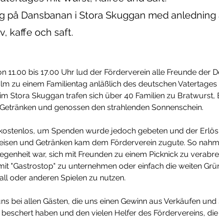
ag på Dansbanan i Stora Skuggan med anledning a
, kaffe och saft.
n 11.00 bis 17.00 Uhr lud der Förderverein alle Freunde der 
m zu einem Familientag anläßlich des deutschen Vatertages 
im Stora Skuggan trafen sich über 40 Familien zu Bratwurst, 
n Getränken und genossen den strahlenden Sonnenschein.  
ar kostenlos, um Spenden wurde jedoch gebeten und der Erlö
eisen und Getränken kam dem Förderverein zugute. So nahme
legenheit war, sich mit Freunden zu einem Picknick zu verabre
it "Gastrostop" zu unternehmen oder einfach die weiten Grü
all oder anderen Spielen zu nutzen. 
ns bei allen Gästen, die uns einen Gewinn aus Verkäufen un
beschert haben und den vielen Helfer des Fördervereins, die 