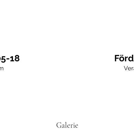
05-18
Förd
m
Ver
Galerie