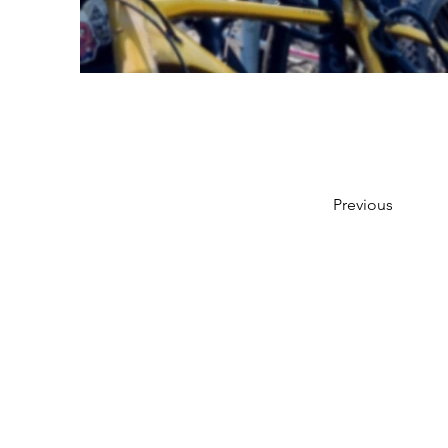
Previous
I
mpressum
Adress
/ Adresse
:
Karlavägen 25, SE-114 31 Stockholm
Kontakt:
foerderverein@sf-tyskaskolan.org
Ansvarig utgivare hemsidan / Her