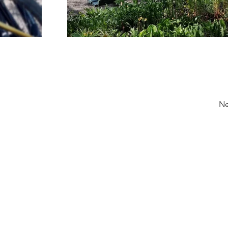
Ne
ausgeber Web
seite: