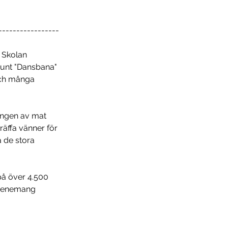
-----------------
a Skolan 
runt "Dansbana" 
och många 
ingen av mat 
träffa vänner för 
a de stora 
på över 4.500 
evenemang 