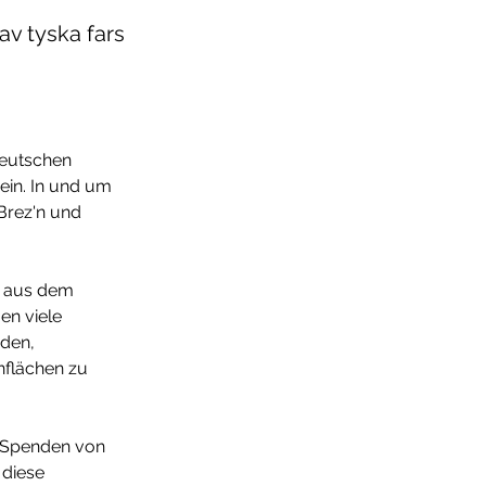
v tyska fars
Deutschen 
ein. In und um 
Brez'n und 
s aus dem 
n viele 
den, 
nflächen zu 
d Spenden von 
diese 