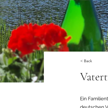
< Back
Vatert
Ein Familie
deutschen Va