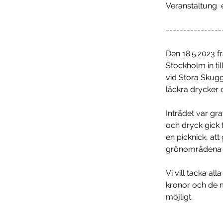
Veranstaltung 
----------------
Den 18.5.2023 fr
Stockholm in ti
vid Stora Skugg
läckra drycker o
Inträdet var gr
och dryck gick ti
en picknick, att
grönområdena fö
Vi vill tacka al
kronor och de 
möjligt.