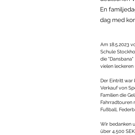
En familjed
dag med korv
Am 18.5.2023 vo
Schule Stockhol
die "Dansbana" 
vielen leckere
Der Eintritt w
Verkauf von Sp
Familien die Ge
Fahrradtouren m
Fußball, Federb
Wir bedanken u
über 4.500 SEK 