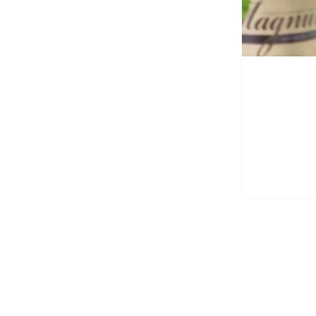
I
mpressum
Adress
/ Adresse
:
Karlavägen 25, SE-114 31 Stockholm
Kontakt:
foerderverein@sf-tyskaskolan.org